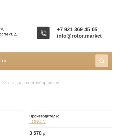
г,
+7 921-369-45-05
спект, д.
info@rotor.market
сти
 13 л.с., для снегоуборщиков
Производитель:
LONCIN
3 570
р.