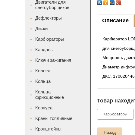
Двигатели для
снегоуборщиков
Дефлекторы
Описание
Диски
Карбюраторы
Карбюратор LO
для снегоуборщ
Карданы
Мощность двигат
Ключи зажигания
Диаметр диффуз
Колеса
ДКС. 170020446
Кольца
Кольца
фрикционные
Товар находит
Корпуса
Карбюраторы
Краны топливные
Кронштейны
Назад