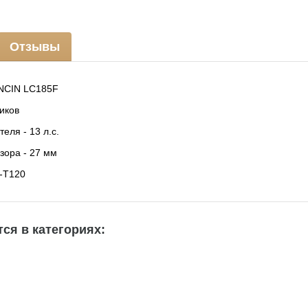
Отзывы
NCIN LC185F
иков
еля - 13 л.с.
ора - 27 мм
-T120
ся в категориях: